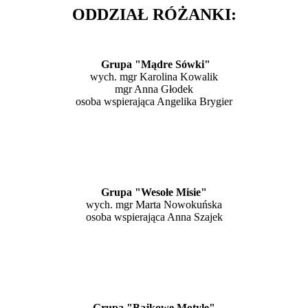
ODDZIAŁ RÓŻANKI:
Grupa
"Mądre Sówki"
wych. mgr Karolina Kowalik
mgr Anna Głodek
osoba wspierająca Angelika Brygier
Grupa
"Wesołe Misie"
wych. mgr Marta Nowokuńska
osoba wspierająca Anna Szajek
Grupa
"Bajkowe Motyle"